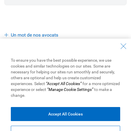
Un mot de nos avocats
Les prêts et les marges de crédit sont accordés sous réserve de
To ensure you have the best possible experience, we use
l’approbation du crédit.
cookies and similar technologies on our sites. Some are
Prêteur équitable
. NMLS #878077. Membre de la FDIC.
® /
MC
necessary for helping our sites run smoothly and securely,
Marque(s) de commerce de Banque Royale du Canada. Utilisation
others are optional and help us create customized
sous licence.
experiences. Select
“Accept All Cookies”
for a more optimized
RBC Bank désigne RBC Bank (Georgia), N.A., une filiale de Banque
experience or select
“Manage Cookie Settings”
to make a
Royale du Canada.
change.
© RBC Bank (Georgia), N.A.
2026
Conditions d’utilisation
|
Accessibilité
|
Protection des
renseignements et Sécurité
|
Advertising & Cookies
Accept All Cookies